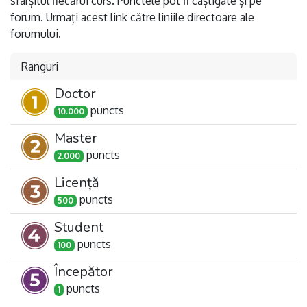
sfârșitul fiecărui curs. Punctele pot fi câștigate și pe
forum. Urmați acest link către liniile directoare ale
forumului.
Ranguri
Doctor
punct
s
10.000
Master
punct
s
2.000
Licență
punct
s
500
Student
punct
s
100
Începător
punct
s
1