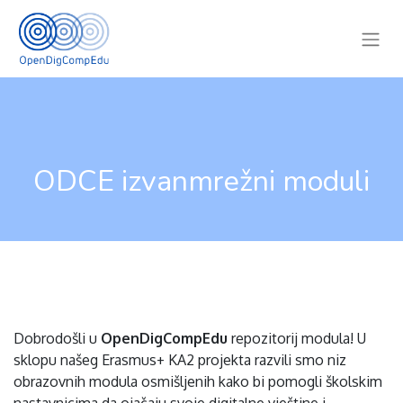
ODCE izvanmrežni moduli
Dobrodošli u
OpenDigCompEdu
repozitorij modula! U
sklopu našeg Erasmus+ KA2 projekta razvili smo niz
obrazovnih modula osmišljenih kako bi pomogli školskim