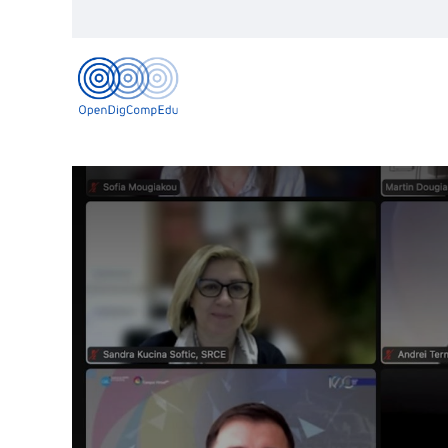
Αρχική
Π