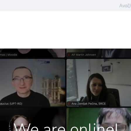
ληροφορίε
Ειδήσεις
OpenDigCompEdu Μάθημα
Πρόγραμ
We are online!