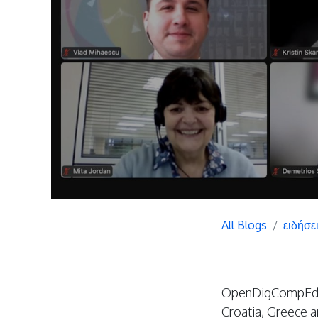
All Blogs
ειδήσε
OpenDigCompEdu i
Croatia, Greece 